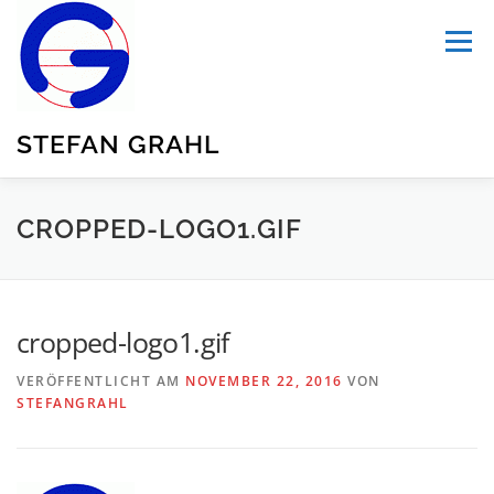
Zum
Inhalt
Menü
springen
STEFAN GRAHL
HOME
ÜBER MICH
PUBLIKATIONEN
CROPPED-LOGO1.GIF
BLOG
TRANSPORTATION
UNSER GARTEN
cropped-logo1.gif
VERÖFFENTLICHT AM
NOVEMBER 22, 2016
VON
SUMMARY
STEFANGRAHL