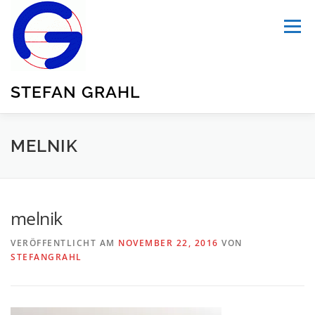
Zum
Inhalt
Menü
springen
STEFAN GRAHL
HOME
ÜBER MICH
PUBLIKATIONEN
MELNIK
BLOG
TRANSPORTATION
UNSER GARTEN
melnik
VERÖFFENTLICHT AM
NOVEMBER 22, 2016
VON
SUMMARY
STEFANGRAHL