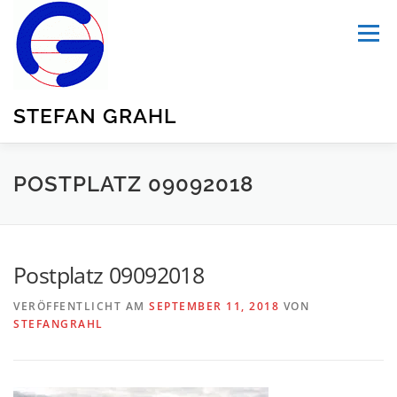
Zum
Inhalt
Menü
springen
STEFAN GRAHL
HOME
ÜBER MICH
PUBLIKATIONEN
POSTPLATZ 09092018
BLOG
TRANSPORTATION
UNSER GARTEN
Postplatz 09092018
VERÖFFENTLICHT AM
SEPTEMBER 11, 2018
VON
SUMMARY
STEFANGRAHL