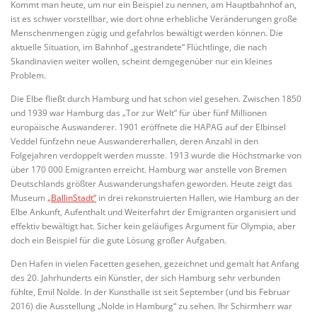
Kommt man heute, um nur ein Beispiel zu nennen, am Hauptbahnhof an,
ist es schwer vorstellbar, wie dort ohne erhebliche Veränderungen große
Menschenmengen zügig und gefahrlos bewältigt werden können. Die
aktuelle Situation, im Bahnhof „gestrandete“ Flüchtlinge, die nach
Skandinavien weiter wollen, scheint demgegenüber nur ein kleines
Problem.
Die Elbe fließt durch Hamburg und hat schon viel gesehen. Zwischen 1850
und 1939 war Hamburg das „Tor zur Welt“ für über fünf Millionen
europäische Auswanderer. 1901 eröffnete die HAPAG auf der Elbinsel
Veddel fünfzehn neue Auswandererhallen, deren Anzahl in den
Folgejahren verdoppelt werden musste. 1913 wurde die Höchstmarke von
über 170 000 Emigranten erreicht. Hamburg war anstelle von Bremen
Deutschlands größter Auswanderungshafen geworden. Heute zeigt das
Museum
„BallinStadt“
in drei rekonstruierten Hallen, wie Hamburg an der
Elbe Ankunft, Aufenthalt und Weiterfahrt der Emigranten organisiert und
effektiv bewältigt hat. Sicher kein geläufiges Argument für Olympia, aber
doch ein Beispiel für die gute Lösung großer Aufgaben.
Den Hafen in vielen Facetten gesehen, gezeichnet und gemalt hat Anfang
des 20. Jahrhunderts ein Künstler, der sich Hamburg sehr verbunden
fühlte, Emil Nolde. In der Kunsthalle ist seit September (und bis Februar
2016) die Ausstellung „Nolde in Hamburg“ zu sehen. Ihr Schirmherr war