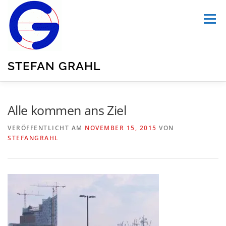
Zum
Inhalt
Menü
springen
STEFAN GRAHL
HOME
ÜBER MICH
PUBLIKATIONEN
Alle kommen ans Ziel
VERÖFFENTLICHT AM
NOVEMBER 15, 2015
VON
STEFANGRAHL
BLOG
TRANSPORTATION
UNSER GARTEN
SUMMARY