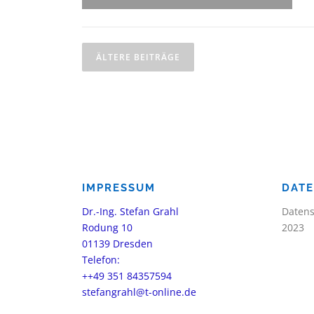
B
ÄLTERE BEITRÄGE
e
i
t
r
a
IMPRESSUM
DAT
g
Dr.-Ing. Stefan Grahl
Datens
s
Rodung 10
2023
01139 Dresden
n
Telefon:
a
++49 351 84357594
stefangrahl@t-online.de
v