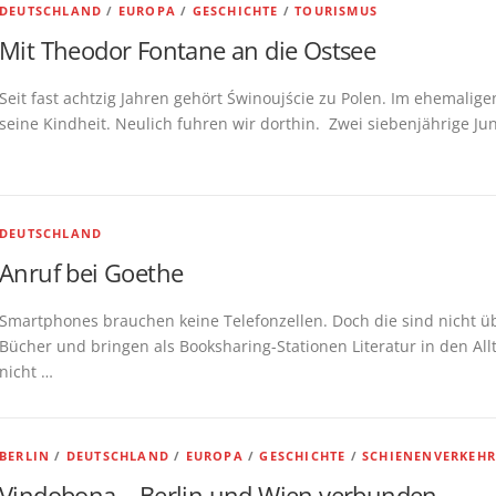
DEUTSCHLAND
/
EUROPA
/
GESCHICHTE
/
TOURISMUS
Mit Theodor Fontane an die Ostsee
Seit fast achtzig Jahren gehört Świnoujście zu Polen. Im ehemal
seine Kindheit. Neulich fuhren wir dorthin. Zwei siebenjährige Ju
DEUTSCHLAND
Anruf bei Goethe
Smartphones brauchen keine Telefonzellen. Doch die sind nicht üb
Bücher und bringen als Booksharing-Stationen Literatur in den A
nicht …
BERLIN
/
DEUTSCHLAND
/
EUROPA
/
GESCHICHTE
/
SCHIENENVERKEH
Vindobona – Berlin und Wien verbunden