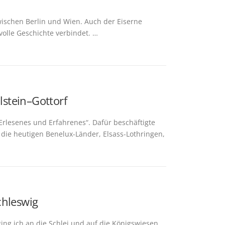
wischen Berlin und Wien. Auch der Eiserne
volle Geschichte verbindet. …
stein–Gottorf
Erlesenes und Erfahrenes“. Dafür beschäftigte
 die heutigen Benelux-Länder, Elsass-Lothringen,
chleswig
ing ich an die Schlei und auf die Königswiesen.