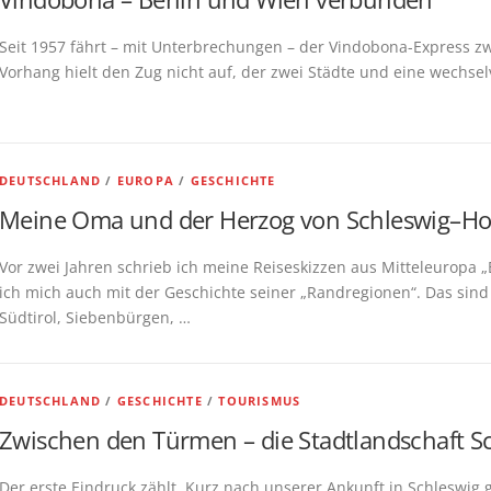
Seit 1957 fährt – mit Unterbrechungen – der Vindobona-Express z
Vorhang hielt den Zug nicht auf, der zwei Städte und eine wechsel
DEUTSCHLAND
/
EUROPA
/
GESCHICHTE
Meine Oma und der Herzog von Schleswig–Hol
Vor zwei Jahren schrieb ich meine Reiseskizzen aus Mitteleuropa „
ich mich auch mit der Geschichte seiner „Randregionen“. Das sind
Südtirol, Siebenbürgen, …
DEUTSCHLAND
/
GESCHICHTE
/
TOURISMUS
Zwischen den Türmen – die Stadtlandschaft S
Der erste Eindruck zählt. Kurz nach unserer Ankunft in Schleswig g