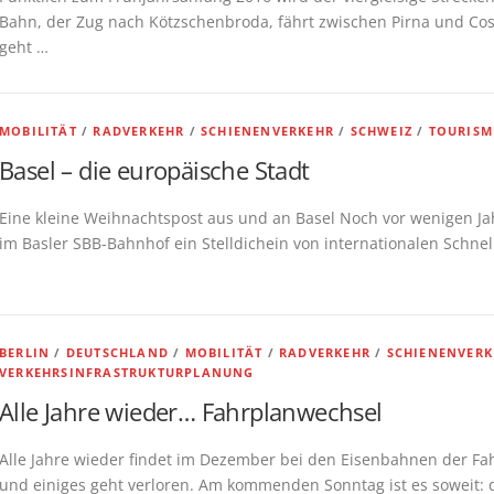
Bahn, der Zug nach Kötzschenbroda, fährt zwischen Pirna und Co
geht …
MOBILITÄT
/
RADVERKEHR
/
SCHIENENVERKEHR
/
SCHWEIZ
/
TOURISM
Basel – die europäische Stadt
Eine kleine Weihnachtspost aus und an Basel Noch vor wenigen J
im Basler SBB-Bahnhof ein Stelldichein von internationalen Schnel
BERLIN
/
DEUTSCHLAND
/
MOBILITÄT
/
RADVERKEHR
/
SCHIENENVERK
VERKEHRSINFRASTRUKTURPLANUNG
Alle Jahre wieder… Fahrplanwechsel
Alle Jahre wieder findet im Dezember bei den Eisenbahnen der Fah
und einiges geht verloren. Am kommenden Sonntag ist es soweit: 