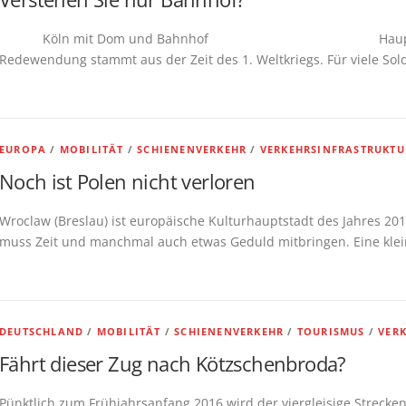
Köln mit Dom und Bahnhof Hauptbahnhof Ham
Redewendung stammt aus der Zeit des 1. Weltkriegs. Für viele Sol
EUROPA
/
MOBILITÄT
/
SCHIENENVERKEHR
/
VERKEHRSINFRASTRUKT
Noch ist Polen nicht verloren
Wroclaw (Breslau) ist europäische Kulturhauptstadt des Jahres 20
muss Zeit und manchmal auch etwas Geduld mitbringen. Eine klein
DEUTSCHLAND
/
MOBILITÄT
/
SCHIENENVERKEHR
/
TOURISMUS
/
VER
Fährt dieser Zug nach Kötzschenbroda?
Pünktlich zum Frühjahrsanfang 2016 wird der viergleisige Strecke