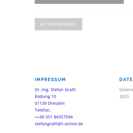
B
ÄLTERE BEITRÄGE
e
i
t
r
a
IMPRESSUM
DAT
g
Dr.-Ing. Stefan Grahl
Datens
s
Rodung 10
2023
01139 Dresden
n
Telefon:
a
++49 351 84357594
stefangrahl@t-online.de
v