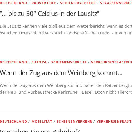
DEUTSCHLAND
/
RADVERKEHR
/
SCHIENENVERKEHR
/
STRASSENVERKEH
“… bis zu 30° Celsius in der Lausitz”
Die Lausitz kennen viele bloß aus dem Wetterbericht, wenn es dort
östlichen Deutschland verspricht landschaftliche Entdeckungen un
DEUTSCHLAND
/
EUROPA
/
SCHIENENVERKEHR
/
VERKEHRSINFRASTR
Wenn der Zug aus dem Weinberg kommt…
Wenn der Zug aus dem Weinberg kommt, hat er den Katzenbergtunne
der Neu- und Ausbaustrecke Karlsruhe – Basel. Doch nicht allerorte
DEUTSCHLAND
/
MOBILITÄT
/
SCHIENENVERKEHR
/
VERKEHRSINFRAS
Verstehen Sie nur Bahnhof?