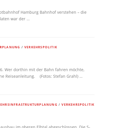
burg Bahnhof verstehen – die
daten war der …
URPLANUNG
/
VERKEHRSPOLITIK
16. Wer dorthin mit der Bahn fahren möchte,
e Reiseanleitung. (Fotos: Stefan Grahl) …
KEHRSINFRASTRUKTURPLANUNG
/
VERKEHRSPOLITIK
nausbau im oberen Elbtal abgeschlossen. Die S-