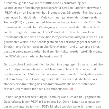
turnusmäßig aller zwei Jahre stattfindende Veranstaltung der
westdeutschen Forschungsgesellschaft für Straßen- und Verkehrswesen
(FGSV), die ihren Sitz in Köln hat. Erstmals begrüßt wurden Fachleute aus
den neuen Bundesländern. Viele von ihnen gehörten der „Kammer der
Technik“(KdT) an, einer vergleichbaren Fachorganisation in der DDR. Dem
Charakter der staatlichen Vereinigung entsprechend, dem Beitritt der DDR
zur BRD, sagte der damalige FGSV-Präsident „… dass die einzelnen
Arbeitsausschüsse der Fachsektion (
Straßenverkehrsanlagen in der KdT
) in
geordneter Weise in die Arbeitsgremien der Forschungsgesellschaft für
Straßen- und Verkehrswesen überführt werden“, und „… wir sind sicher,
dass die gemeinsame Arbeit bald zur Normalität werden wird“. Er meinte
die FGSV als gesamtdeutsche Institution.
[1]
Ganz so schnell und so einfach ist das nicht gegangen. Es waren zunächst
nur Einzelpersonen, die aufgrund ihrer Kenntnisse, Erfahrungen und
Positionen in die FGSV-Gremien aufgenommen wurden. Zwei Jahre später
auf dem Kongress in Hamburg merkte der Präsident deshalb an: „Wir
standen erst am Anfang des Zusammenwachsens und mussten uns
fachlich und menschlich noch zusammenfinden“.
[2]
An der Kongressvorbereitung in Hamburg war auch die neu gegründete
Geschäftsstelle der FGSV in Berlin beteiligt. Deren Leiter ist es gewesen,
der mich fragte, ob ich nicht FGSV-Mitglied werden wolle. Ich stimmte zu