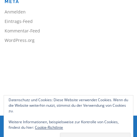
META
Anmelden
Eintrags-Feed
Kommentar-Feed
WordPress.org
BLEIBE AUF DEM LAUFENDEN
Datenschutz und Cookies: Diese Website verwendet Cookies. Wenn du
die Website weiterhin nutzt, stimmst du der Verwendung von Cookies
zu.
Weitere Informationen, beispielsweise zur Kontrolle von Cookies,
findest du hier:
Cookie-Richtlinie
Copyright © 2026 Stefan Grahl
–
OnePress
Theme von
FameThemes