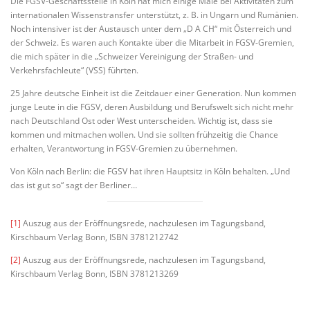
Die FGSV-Geschäftsstelle in Köln hat mich einige Male bei Aktivitäten zum
internationalen Wissenstransfer unterstützt, z. B. in Ungarn und Rumänien.
Noch intensiver ist der Austausch unter dem „D A CH“ mit Österreich und
der Schweiz. Es waren auch Kontakte über die Mitarbeit in FGSV-Gremien,
die mich später in die „Schweizer Vereinigung der Straßen- und
Verkehrsfachleute“ (VSS) führten.
25 Jahre deutsche Einheit ist die Zeitdauer einer Generation. Nun kommen
junge Leute in die FGSV, deren Ausbildung und Berufswelt sich nicht mehr
nach Deutschland Ost oder West unterscheiden. Wichtig ist, dass sie
kommen und mitmachen wollen. Und sie sollten frühzeitig die Chance
erhalten, Verantwortung in FGSV-Gremien zu übernehmen.
Von Köln nach Berlin: die FGSV hat ihren Hauptsitz in Köln behalten. „Und
das ist gut so“ sagt der Berliner…
[1]
Auszug aus der Eröffnungsrede, nachzulesen im Tagungsband,
Kirschbaum Verlag Bonn, ISBN 3781212742
[2]
Auszug aus der Eröffnungsrede, nachzulesen im Tagungsband,
Kirschbaum Verlag Bonn, ISBN 3781213269