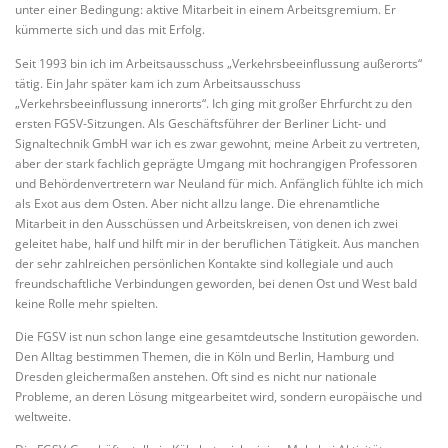
unter einer Bedingung: aktive Mitarbeit in einem Arbeitsgremium. Er
kümmerte sich und das mit Erfolg.
Seit 1993 bin ich im Arbeitsausschuss „Verkehrsbeeinflussung außerorts“
tätig. Ein Jahr später kam ich zum Arbeitsausschuss
„Verkehrsbeeinflussung innerorts“. Ich ging mit großer Ehrfurcht zu den
ersten FGSV-Sitzungen. Als Geschäftsführer der Berliner Licht- und
Signaltechnik GmbH war ich es zwar gewohnt, meine Arbeit zu vertreten,
aber der stark fachlich geprägte Umgang mit hochrangigen Professoren
und Behördenvertretern war Neuland für mich. Anfänglich fühlte ich mich
als Exot aus dem Osten. Aber nicht allzu lange. Die ehrenamtliche
Mitarbeit in den Ausschüssen und Arbeitskreisen, von denen ich zwei
geleitet habe, half und hilft mir in der beruflichen Tätigkeit. Aus manchen
der sehr zahlreichen persönlichen Kontakte sind kollegiale und auch
freundschaftliche Verbindungen geworden, bei denen Ost und West bald
keine Rolle mehr spielten.
Die FGSV ist nun schon lange eine gesamtdeutsche Institution geworden.
Den Alltag bestimmen Themen, die in Köln und Berlin, Hamburg und
Dresden gleichermaßen anstehen. Oft sind es nicht nur nationale
Probleme, an deren Lösung mitgearbeitet wird, sondern europäische und
weltweite.