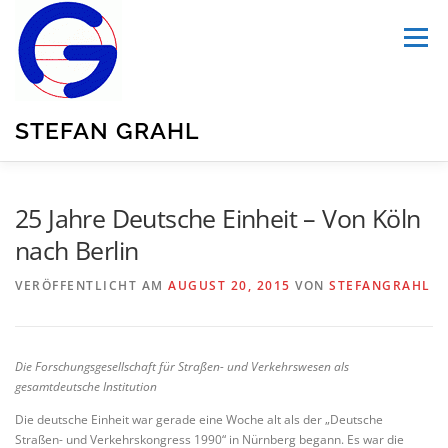
Zum
Inhalt
Menü
springen
STEFAN GRAHL
HOME
ÜBER MICH
PUBLIKATIONEN
25 Jahre Deutsche Einheit – Von Köln
nach Berlin
BLOG
TRANSPORTATION
UNSER GARTEN
VERÖFFENTLICHT AM
AUGUST 20, 2015
VON
STEFANGRAHL
SUMMARY
Die Forschungsgesellschaft für Straßen- und Verkehrswesen als
gesamtdeutsche Institution
Die deutsche Einheit war gerade eine Woche alt als der „Deutsche
Straßen- und Verkehrskongress 1990“ in Nürnberg begann. Es war die