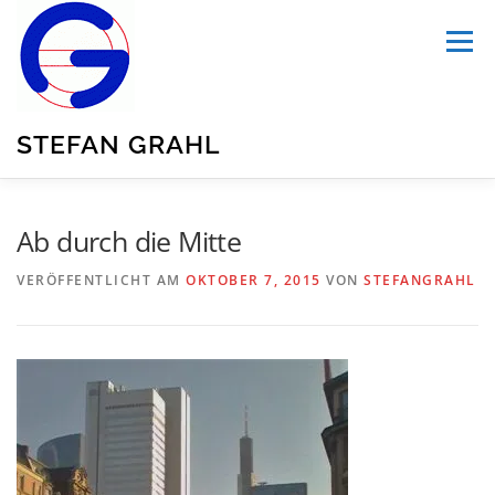
Zum
Inhalt
Menü
springen
STEFAN GRAHL
HOME
ÜBER MICH
PUBLIKATIONEN
Ab durch die Mitte
VERÖFFENTLICHT AM
OKTOBER 7, 2015
VON
STEFANGRAHL
BLOG
TRANSPORTATION
UNSER GARTEN
SUMMARY