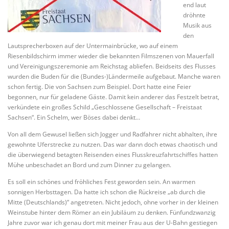
end laut
dröhnte
Musik aus
den
Lautsprecherboxen auf der Untermainbrücke, wo auf einem
Riesenbildschirm immer wieder die bekannten Filmszenen von Mauerfall
und Vereinigungszeremonie am Reichstag abliefen. Beidseits des Flusses
wurden die Buden für die (Bundes-)Ländermeile aufgebaut. Manche waren
schon fertig. Die von Sachsen zum Beispiel. Dort hatte eine Feier
begonnen, nur für geladene Gäste. Damit kein anderer das Festzelt betrat,
verkündete ein großes Schild „Geschlossene Gesellschaft – Freistaat
Sachsen“. Ein Schelm, wer Böses dabei denkt…
Von all dem Gewusel ließen sich Jogger und Radfahrer nicht abhalten, ihre
gewohnte Uferstrecke zu nutzen. Das war dann doch etwas chaotisch und
die überwiegend betagten Reisenden eines Flusskreuzfahrtschiffes hatten
Mühe unbeschadet an Bord und zum Dinner zu gelangen.
Es soll ein schönes und fröhliches Fest geworden sein. An warmen
sonnigen Herbsttagen. Da hatte ich schon die Rückreise „ab durch die
Mitte (Deutschlands)“ angetreten. Nicht jedoch, ohne vorher in der kleinen
Weinstube hinter dem Römer an ein Jubiläum zu denken. Fünfundzwanzig
Jahre zuvor war ich genau dort mit meiner Frau aus der U-Bahn gestiegen