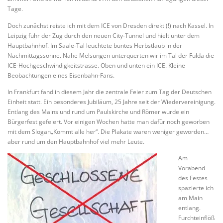
Tage.
Doch zunächst reiste ich mit dem ICE von Dresden direkt (!) nach Kassel. In
Leipzig fuhr der Zug durch den neuen City-Tunnel und hielt unter dem
Hauptbahnhof. Im Saale-Tal leuchtete buntes Herbstlaub in der
Nachmittagssonne. Nahe Melsungen unterquerten wir im Tal der Fulda die
ICE-Hochgeschwindigkeitstrasse. Oben und unten ein ICE. Kleine
Beobachtungen eines Eisenbahn-Fans.
In Frankfurt fand in diesem Jahr die zentrale Feier zum Tag der Deutschen
Einheit statt. Ein besonderes Jubiläum, 25 Jahre seit der Wiedervereinigung.
Entlang des Mains und rund um Paulskirche und Römer wurde ein
Bürgerfest gefeiert. Vor einigen Wochen hatte man dafür noch geworben
mit dem Slogan„Kommt alle her“. Die Plakate waren weniger geworden…
aber rund um den Hauptbahnhof viel mehr Leute.
Am
Vorabend
des Festes
spazierte ich
am Main
entlang.
Furchteinflöß