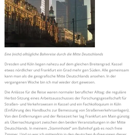
Eine (nicht) alltägliche Bahnreise durch die Mitte Deutschlands
Dresden und Köln liegen nahezu auf dem gleichen Breitengrad. Kassel
etwas nördlicher und Frankfurt ein Grad mehr gen Süden. Alle gemeinsam
kann man als die geografische Mitte Deutschlands ansehen. In der
vergangenen Woche bin ich mal wieder dort gewesen.
Die Anlässe für die Reise waren normaler beruflicher Alltag: die reguläre
Herbst-Sitzung eines Arbeitsausschusses der Forschungsgesellschaft für
Straßen- und Verkehrswesen in Kassel und ein Fachkolloquium in Köln
(Einführung des Handbuchs zur Bemessung von Straßenverkehrsanlagen).
Von den Entfernungen und der Reisezeit her lag Frankfurt am Main günstig
als Übernachtungsort zwischen den beiden Veranstaltungen in der Mitte
Deutschlands. In meinem „Stammhotel“ am Bahnhof gab es noch freie
Zimmer. Und so war ich mittendrin in den deutschen Aufregungen dieser